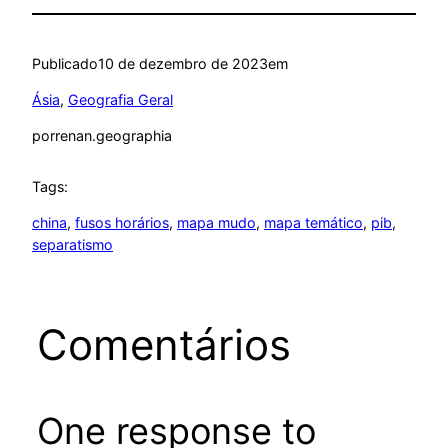
Publicado
10 de dezembro de 2023
em
Ásia
, 
Geografia Geral
por
renan.geographia
Tags:
china
, 
fusos horários
, 
mapa mudo
, 
mapa temático
, 
pib
, 
separatismo
Comentários
One response to