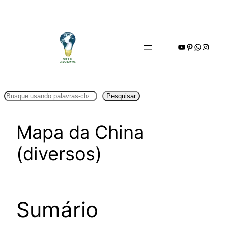
Pular
para
o
Youtube
Pinterest
WhatsA
Insta
conteúdo
Pesquisar
Pesquisar
Mapa da China
(diversos)
Sumário