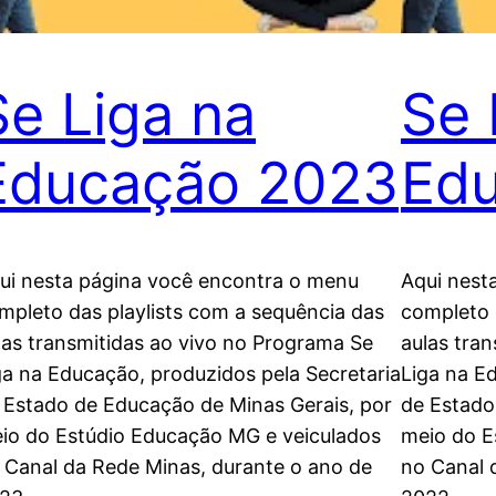
Se Liga na
Se 
Educação 2023
Ed
ui nesta página você encontra o menu
Aqui nest
mpleto das playlists com a sequência das
completo 
las transmitidas ao vivo no Programa Se
aulas tra
ga na Educação, produzidos pela Secretaria
Liga na E
 Estado de Educação de Minas Gerais, por
de Estado
io do Estúdio Educação MG e veiculados
meio do E
 Canal da Rede Minas, durante o ano de
no Canal 