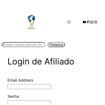
Pular
para
o
Youtube
Pinterest
WhatsA
Insta
conteúdo
Pesquisar
Pesquisar
Login de Afiliado
Email Address
Senha