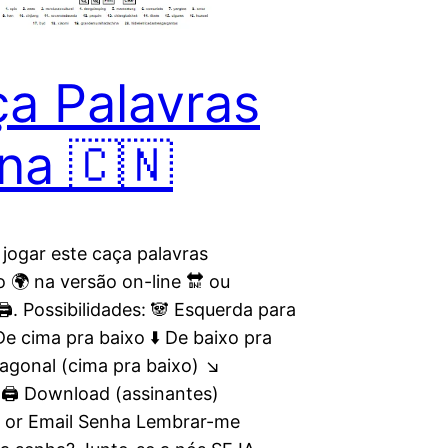
a Palavras
na 🇨🇳
 jogar este caça palavras
 🌍 na versão on-line 🔛 ou
️. Possibilidades: 🐼 Esquerda para
 De cima pra baixo ⬇️ De baixo pra
agonal (cima pra baixo) ↘️
🖨️ Download (assinantes)
 or Email Senha Lembrar-me