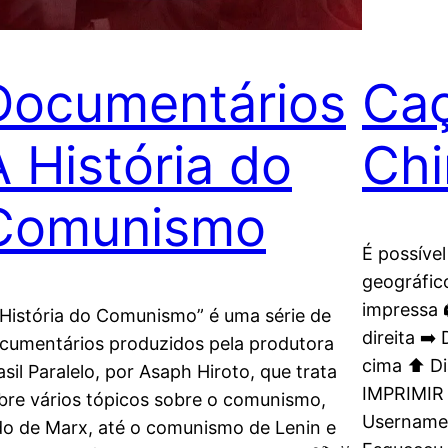
Documentários
Caç
A História do
Chi
Comunismo
É possível
geográfico
impressa 
 História do Comunismo” é uma série de
direita ➡️
cumentários produzidos pela produtora
cima ⬆️ Di
asil Paralelo, por Asaph Hiroto, que trata
IMPRIMIR 
bre vários tópicos sobre o comunismo,
Username
do de Marx, até o comunismo de Lenin e