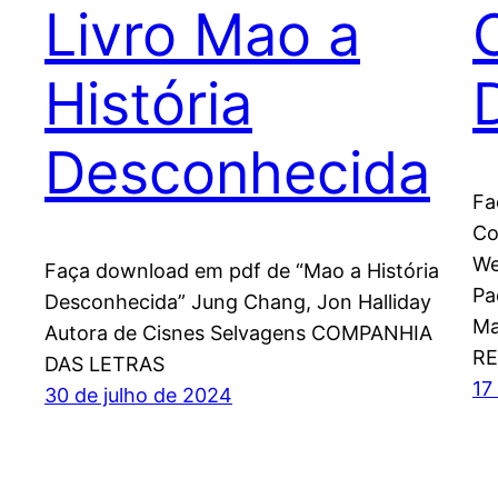
Livro Mao a
História
Desconhecida
Fa
Co
We
Faça download em pdf de “Mao a História
Pa
Desconhecida” Jung Chang, Jon Halliday
Ma
Autora de Cisnes Selvagens COMPANHIA
RE
DAS LETRAS
17
30 de julho de 2024