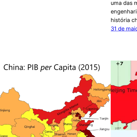
uma das m
engenhari
história c
31 de mai