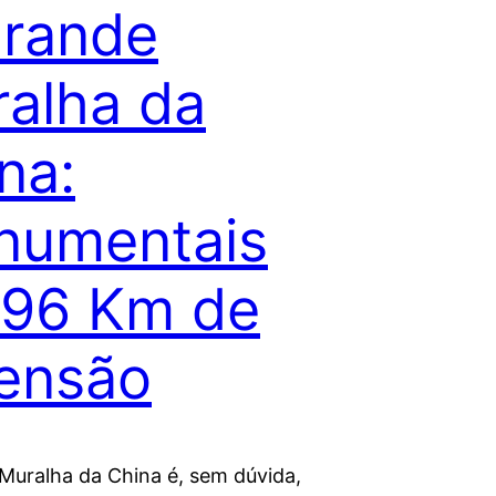
rande
alha da
na:
numentais
196 Km de
ensão
Muralha da China é, sem dúvida,