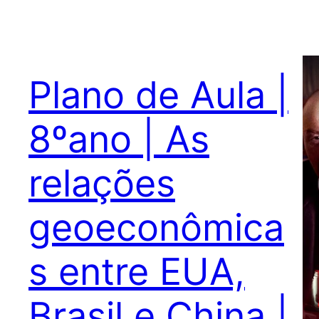
Plano de Aula |
8ºano | As
relações
geoeconômica
s entre EUA,
Brasil e China |