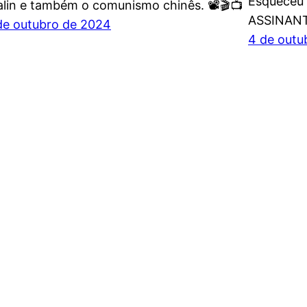
Esqueceu 
alin e também o comunismo chinês. 📽️🎬📺
ASSINANT
de outubro de 2024
4 de outu