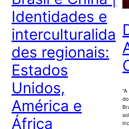
Identidades e
interculturalida
des regionais:
Estados
Unidos,
“A
do
América e
Br
so
África
in