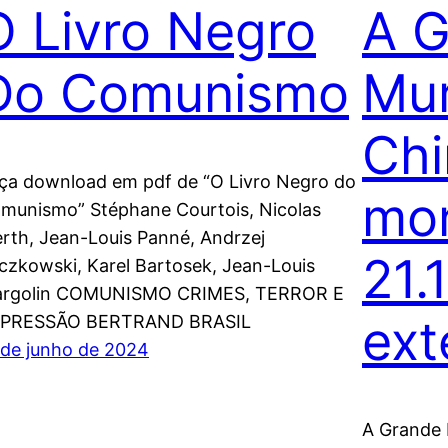
O Livro Negro
A G
Do Comunismo
Mur
Chi
ça download em pdf de “O Livro Negro do
mo
munismo” Stéphane Courtois, Nicolas
rth, Jean-Louis Panné, Andrzej
21.
czkowski, Karel Bartosek, Jean-Louis
rgolin COMUNISMO CRIMES, TERROR E
ext
PRESSÃO BERTRAND BRASIL
 de junho de 2024
A Grande 