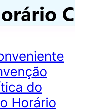
onveniente
nvenção
ítica do
o Horário