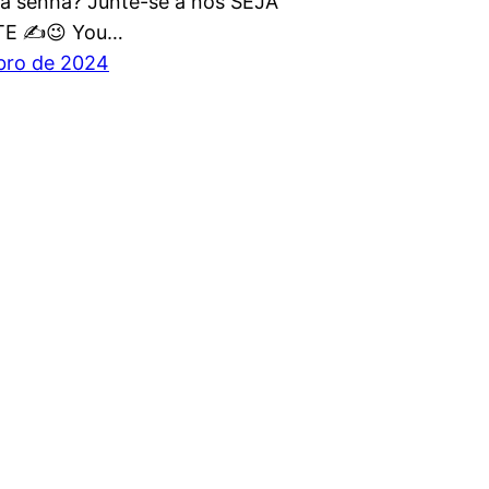
a senha? Junte-se a nós SEJA
E ✍️😉 You…
bro de 2024