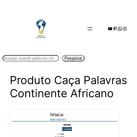
Pular
para
o
Youtube
Pinterest
WhatsA
Insta
conteúdo
Pesquisar
Pesquisar
Produto Caça Palavras
Continente Africano