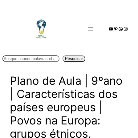
Pular
para
o
Youtube
Pinterest
WhatsA
Insta
conteúdo
Pesquisar
Pesquisar
Plano de Aula | 9ºano
| Características dos
países europeus |
Povos na Europa:
grupos étnicos,