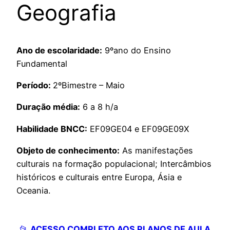
Geografia
Ano de escolaridade:
9ºano do Ensino
Fundamental
Período:
2ºBimestre – Maio
Duração média:
6 a 8 h/a
Habilidade BNCC:
EF09GE04 e EF09GE09X
Objeto de conhecimento:
As manifestações
culturais na formação populacional; Intercâmbios
históricos e culturais entre Europa, Ásia e
Oceania.
📂
ACESSO COMPLETO AOS PLANOS DE AULA