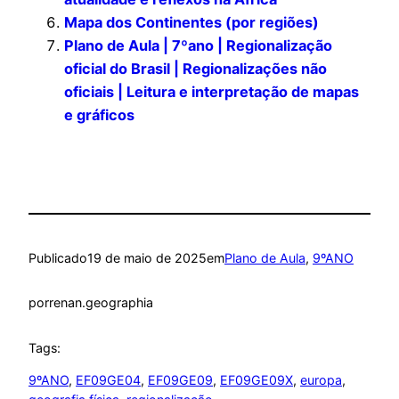
Mapa dos Continentes (por regiões)
Plano de Aula | 7ºano | Regionalização
oficial do Brasil | Regionalizações não
oficiais | Leitura e interpretação de mapas
e gráficos
Publicado
19 de maio de 2025
em
Plano de Aula
, 
9ºANO
por
renan.geographia
Tags:
9ºANO
, 
EF09GE04
, 
EF09GE09
, 
EF09GE09X
, 
europa
, 