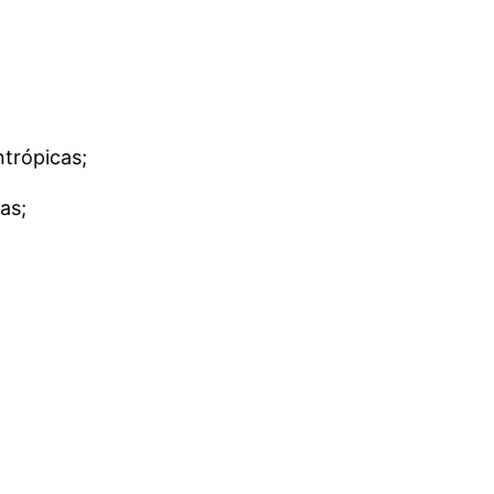
ntrópicas;
as;