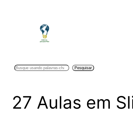
Pular
para
o
conteúdo
Pesquisar
Pesquisar
27 Aulas em Sl