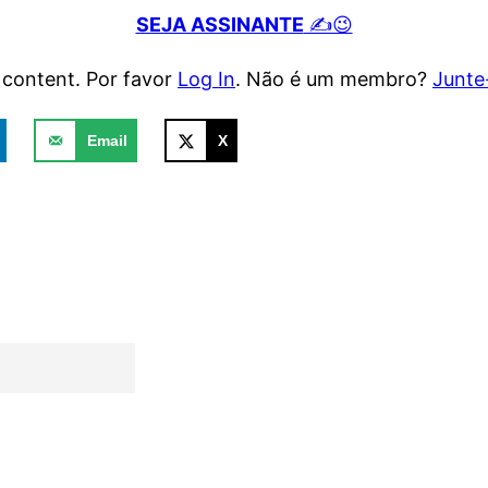
SEJA ASSINANTE
✍️😉
e content. Por favor
Log In
. Não é um membro?
Junte
Email
X