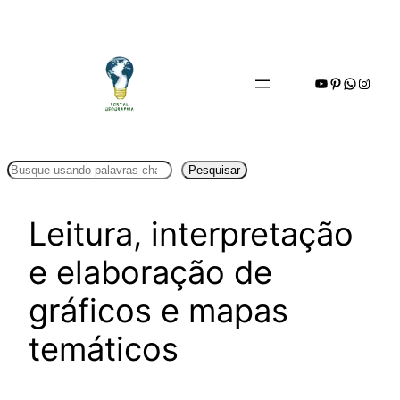
Pular
para
o
Youtube
Pinterest
WhatsA
Insta
conteúdo
Pesquisar
Pesquisar
Leitura, interpretação
e elaboração de
gráficos e mapas
temáticos