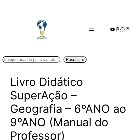
Pular
para
o
Youtube
Pinterest
WhatsA
Insta
conteúdo
Pesquisar
Pesquisar
Livro Didático
SuperAção –
Geografia – 6ºANO ao
9ºANO (Manual do
Professor)