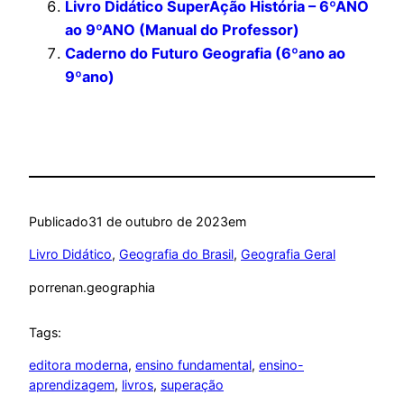
Livro Didático SuperAção História – 6ºANO
ao 9ºANO (Manual do Professor)
Caderno do Futuro Geografia (6ºano ao
9ºano)
Publicado
31 de outubro de 2023
em
Livro Didático
, 
Geografia do Brasil
, 
Geografia Geral
por
renan.geographia
Tags:
editora moderna
, 
ensino fundamental
, 
ensino-
aprendizagem
, 
livros
, 
superação