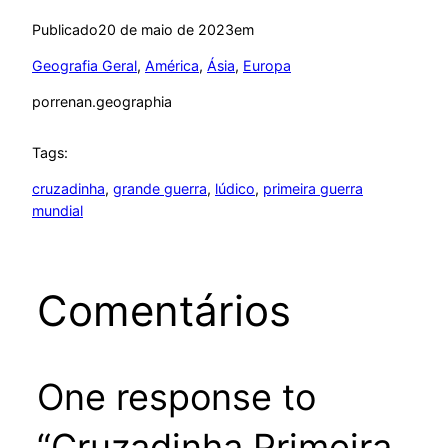
Publicado
20 de maio de 2023
em
Geografia Geral
, 
América
, 
Ásia
, 
Europa
por
renan.geographia
Tags:
cruzadinha
, 
grande guerra
, 
lúdico
, 
primeira guerra
mundial
Comentários
One response to
“Cruzadinha Primeira