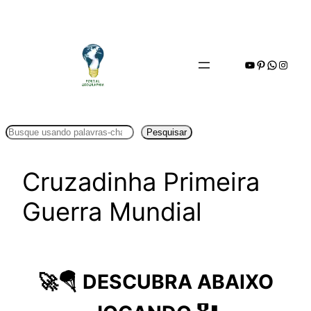
Pular
para
o
Youtube
Pinterest
WhatsA
Insta
conteúdo
Pesquisar
Pesquisar
Cruzadinha Primeira
Guerra Mundial
🚀🪂
DESCUBRA ABAIXO