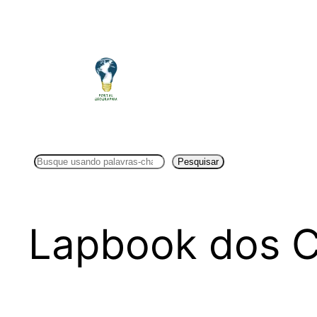
Pular
para
o
conteúdo
Pesquisar
Pesquisar
Lapbook dos C