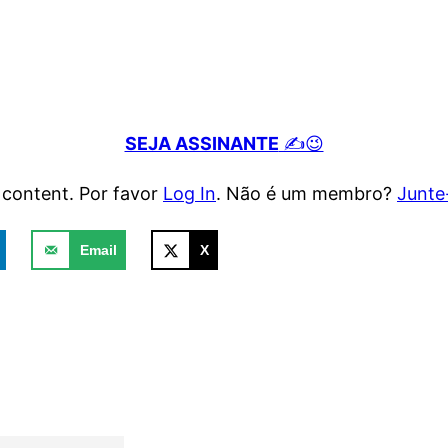
SEJA ASSINANTE
✍️😉
e content. Por favor
Log In
. Não é um membro?
Junte
Email
X