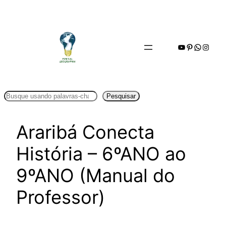
Pular
para
o
Youtube
Pinterest
WhatsA
Insta
conteúdo
Pesquisar
Pesquisar
Araribá Conecta
História – 6ºANO ao
9ºANO (Manual do
Professor)