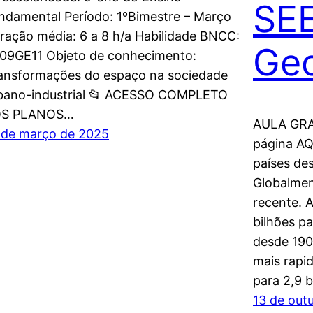
SE
ndamental Período: 1ºBimestre – Março
ração média: 6 a 8 h/a Habilidade BNCC:
Geo
09GE11 Objeto de conhecimento:
ansformações do espaço na sociedade
bano-industrial 📂 ACESSO COMPLETO
OS PLANOS…
AULA GRA
 de março de 2025
página AQ
países de
Globalmen
recente. A
bilhões p
desde 190
mais rapi
para 2,9 
13 de out