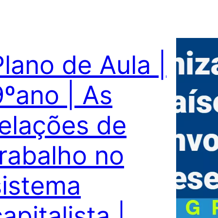
Plano de Aula |
9ºano | As
relações de
trabalho no
sistema
apitalista |