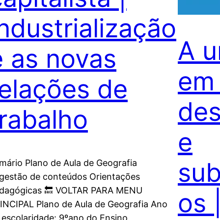
Industrialização
A u
e as novas
em 
relações de
des
trabalho
e
sub
mário Plano de Aula de Geografia
gestão de conteúdos Orientações
dagógicas 🔙 VOLTAR PARA MENU
os 
INCIPAL Plano de Aula de Geografia Ano
 escolaridade: 9ºano do Ensino