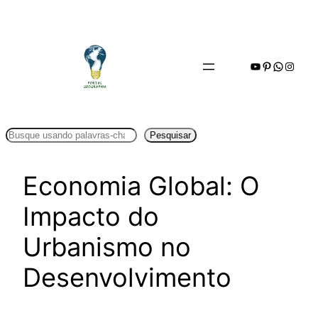
Pular
para
o
Youtube
Pinterest
WhatsA
Insta
conteúdo
Pesquisar
Pesquisar
Economia Global: O
Impacto do
Urbanismo no
Desenvolvimento