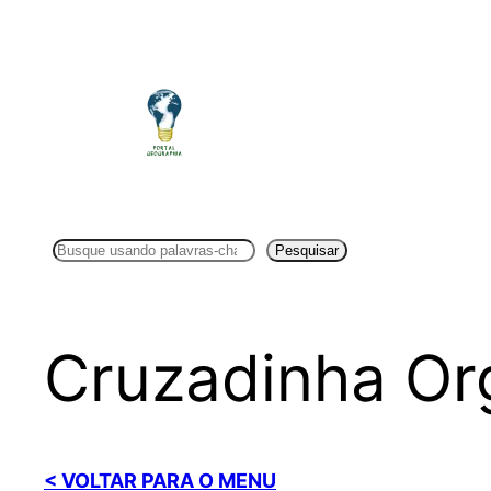
Pular
para
o
conteúdo
Pesquisar
Pesquisar
Cruzadinha Or
< VOLTAR PARA O MENU