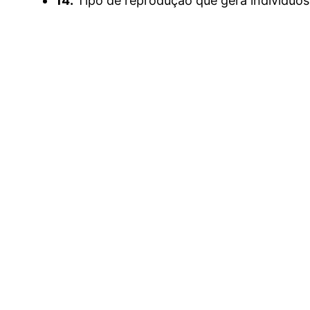
14.
Tipo de reprodução que gera indivíduos 