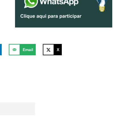
Email
X