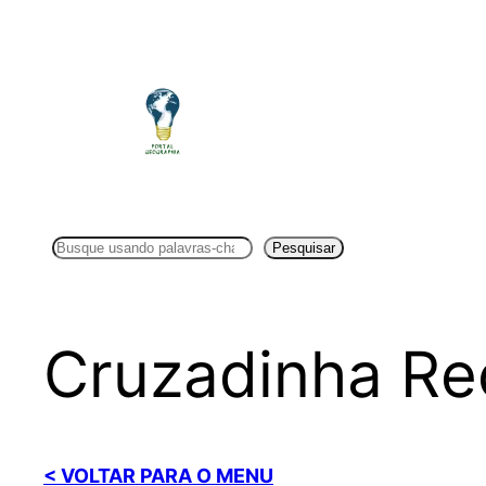
Pular
para
o
conteúdo
Pesquisar
Pesquisar
Cruzadinha Re
< VOLTAR PARA O MENU