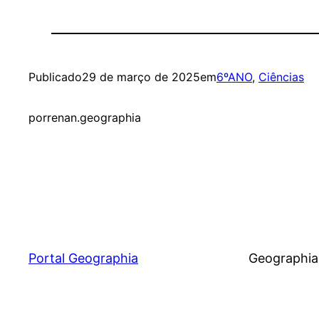
Publicado
29 de março de 2025
em
6ºANO
, 
Ciências
por
renan.geographia
Portal Geographia
Geographia®