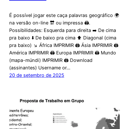
É possível jogar este caça palavras geográfico 🌍
na versão on-line 🔛 ou impressa 🖨️.
Possibilidades: Esquerda para direita ➡️ De cima
pra baixo ⬇️ De baixo pra cima ⬆️ Diagonal (cima
pra baixo) ↘️ África IMPRIMIR 🖨️ Ásia IMPRIMIR 🖨️
América IMPRIMIR 🖨️ Europa IMPRIMIR 🖨️ Mundo
(mapa-múndi) IMPRIMIR 🖨️ Download
(assinantes) Username or…
20 de setembro de 2025