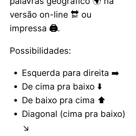
palavras geográfico 🌍 na
versão on-line 🔛 ou
impressa
🖨️
.
Possibilidades:
Esquerda para direita ➡️
De cima pra baixo ⬇️
De baixo pra cima ⬆️
Diagonal (cima pra baixo)
↘️