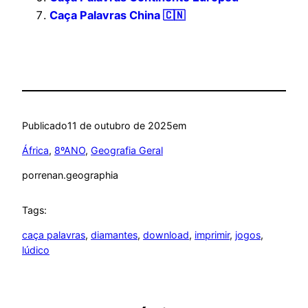
Caça Palavras China 🇨🇳
Publicado
11 de outubro de 2025
em
África
, 
8ºANO
, 
Geografia Geral
por
renan.geographia
Tags:
caça palavras
, 
diamantes
, 
download
, 
imprimir
, 
jogos
, 
lúdico