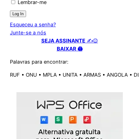
Lembrar-me
Esqueceu a senha?
Junte-se a nós
SEJA ASSINANTE
✍️😉
BAIXAR 🖨️
Palavras para encontrar:
RUF • ONU • MPLA • UNITA • ARMAS • ANGOLA • 