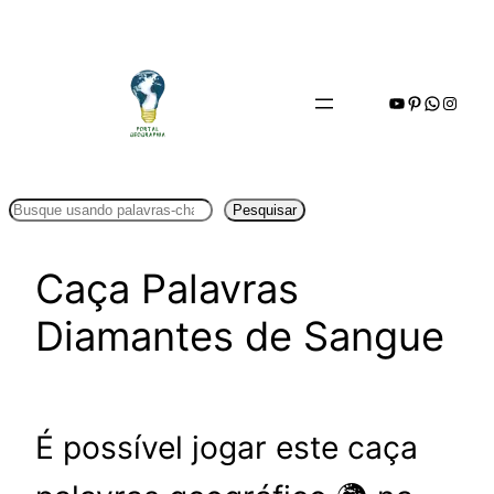
Pular
para
o
Youtube
Pinterest
WhatsA
Insta
conteúdo
Pesquisar
Pesquisar
Caça Palavras
Diamantes de Sangue
É possível jogar este caça