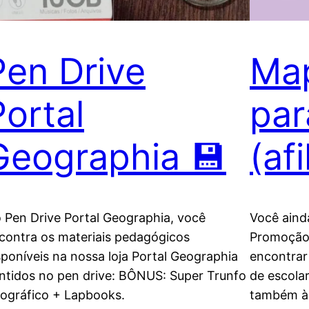
Pen Drive
Map
Portal
par
Geographia 💾
(af
 Pen Drive Portal Geographia, você
Você aind
contra os materiais pedagógicos
Promoção 
sponíveis na nossa loja Portal Geographia
encontrar
ntidos no pen drive: BÔNUS: Super Trunfo
de escola
ográfico + Lapbooks.
também às