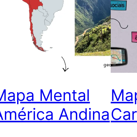
Mapa Mental
Ma
América Andina
Car