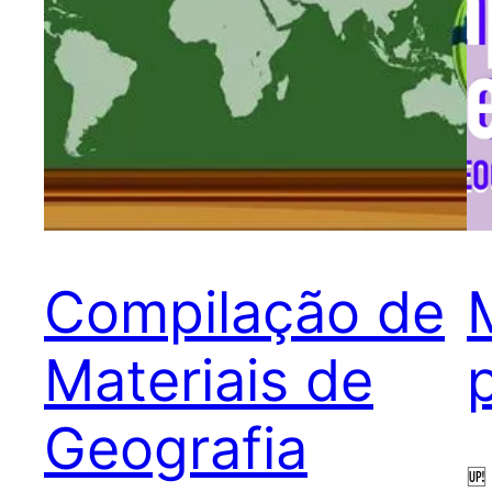
Compilação de
Materiais de
Geografia
🆙