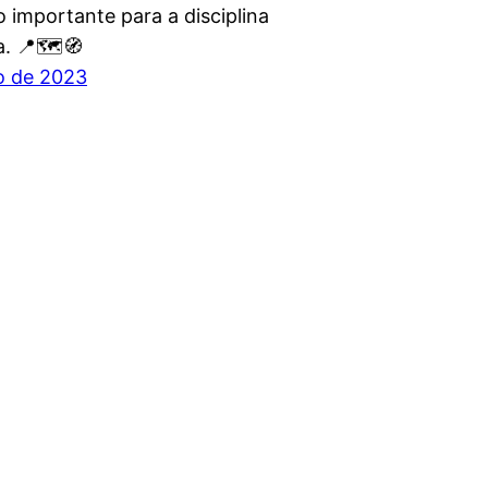
o importante para a disciplina
. 📍🗺️🧭
o de 2023