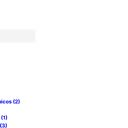
icos (2)
(1)
(3)