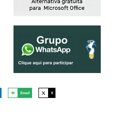
Email
X