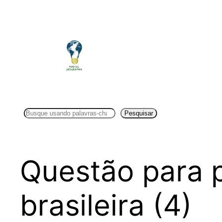
Pular
para
o
conteúdo
Pesquisar
Pesquisar
Questão para 
brasileira (4)