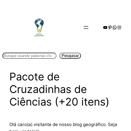
Pular
para
o
Youtube
Pinterest
WhatsA
Insta
conteúdo
Pesquisar
Pesquisar
Pacote de
Cruzadinhas de
Ciências (+20 itens)
Olá caro(a) visitante de nosso blog geográfico. Seja