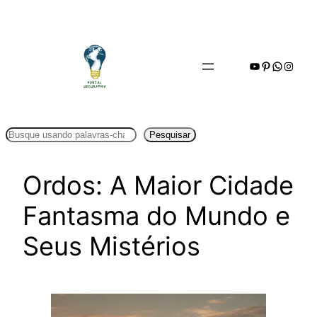
Pular
para
o
Youtube
Pinterest
WhatsA
Insta
conteúdo
Pesquisar
Pesquisar
Ordos: A Maior Cidade
Fantasma do Mundo e
Seus Mistérios