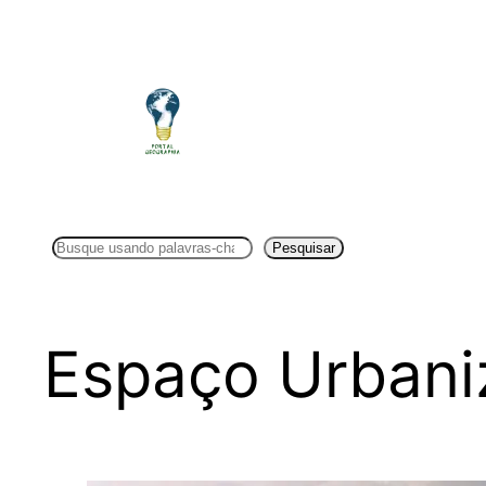
Pular
para
o
conteúdo
Pesquisar
Pesquisar
Espaço Urbani