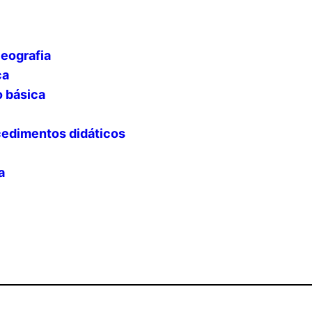
Geografia
ca
o básica
cedimentos didáticos
a