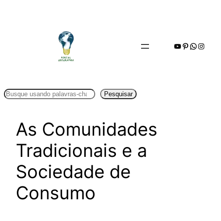
Pular
para
o
Youtube
Pinterest
WhatsA
Insta
conteúdo
Pesquisar
Pesquisar
As Comunidades
Tradicionais e a
Sociedade de
Consumo