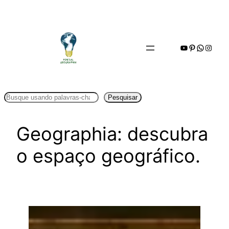
Pular
para
o
Youtube
Pinterest
WhatsA
Insta
conteúdo
Pesquisar
Pesquisar
Geographia: descubra
o espaço geográfico.