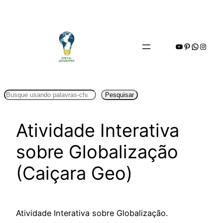
Pular
para
o
Youtube
Pinterest
WhatsA
Insta
conteúdo
Pesquisar
Pesquisar
Atividade Interativa
sobre Globalização
(Caiçara Geo)
Atividade Interativa sobre Globalização.