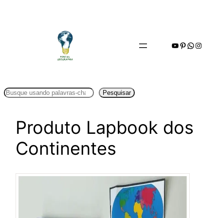
Pular
para
o
Youtube
Pinterest
WhatsA
Insta
conteúdo
Pesquisar
Pesquisar
Produto Lapbook dos
Continentes