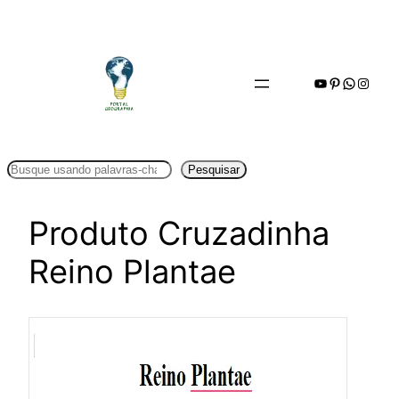
Pular
para
o
Youtube
Pinterest
WhatsA
Insta
conteúdo
Pesquisar
Pesquisar
Produto Cruzadinha
Reino Plantae