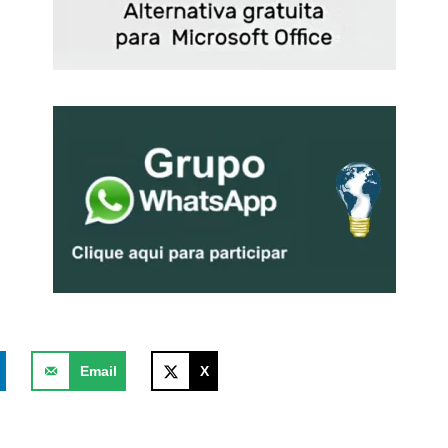
Email
X