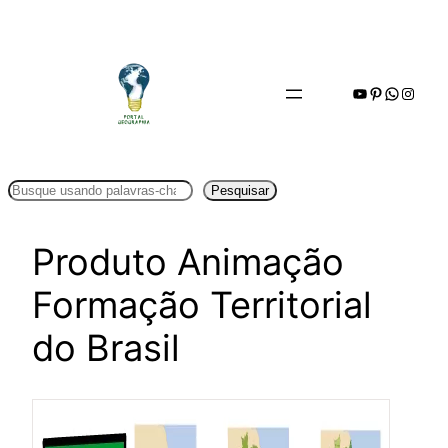
Pular
para
o
Youtube
Pinterest
WhatsA
Insta
conteúdo
Pesquisar
Pesquisar
Produto Animação
Formação Territorial
do Brasil