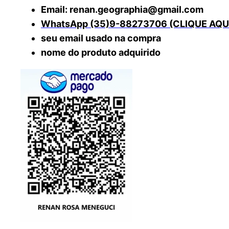
Email: renan.geographia@gmail.com
WhatsApp (35)9-88273706 (CLIQUE AQU
seu email usado na compra
nome do produto adquirido