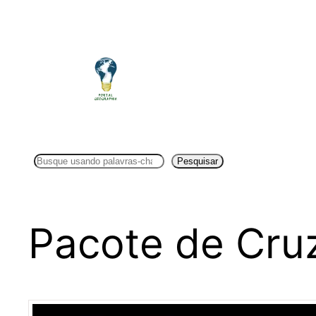
Pular
para
o
conteúdo
Pesquisar
Pesquisar
Pacote de Cru