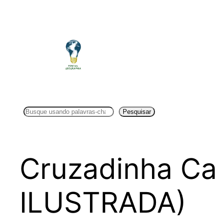
Pular
para
o
conteúdo
Pesquisar
Pesquisar
Cruzadinha Ca
ILUSTRADA)