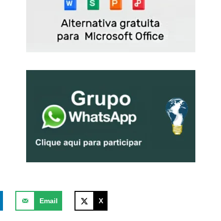
Email
X