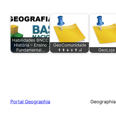
Habilidades BNCC
História – Ensino
GeoComunidade
Fundamental…
👨‍👩‍👧‍👦👨‍🦽
GeoLoja 
Portal Geographia
Geographia®