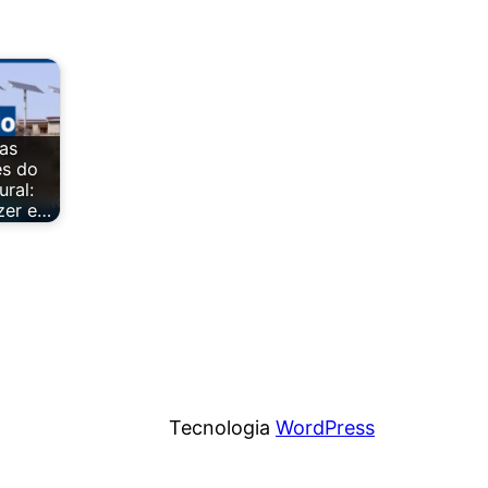
as
s do
ural:
azer e…
Tecnologia
WordPress