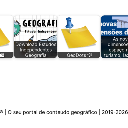
As nov
Download Estudos
dimensõe
Independentes
espaço r
🛍️
Geografia
GeoDots 💡
turismo, l
 | O seu portal de conteúdo geográfico | 2019-2026