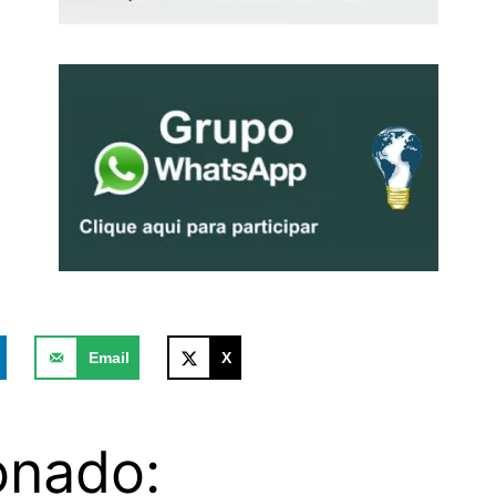
Email
X
onado: