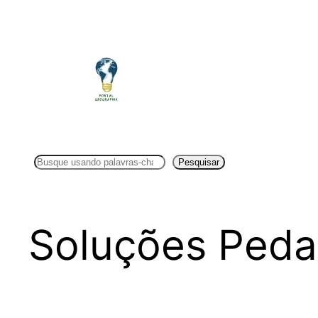
Pular
para
o
conteúdo
Pesquisar
Pesquisar
Soluções Peda