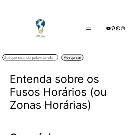
Pular
para
o
Youtube
Pinterest
WhatsA
Insta
conteúdo
Pesquisar
Pesquisar
Entenda sobre os
Fusos Horários (ou
Zonas Horárias)