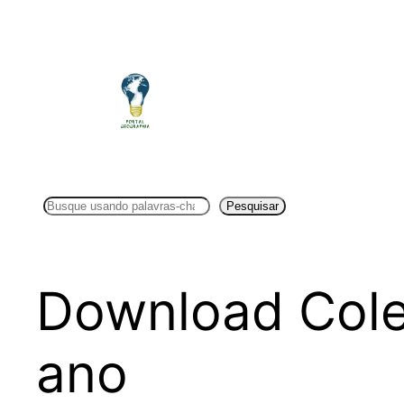
Pular
para
o
conteúdo
Pesquisar
Pesquisar
Download Cole
ano