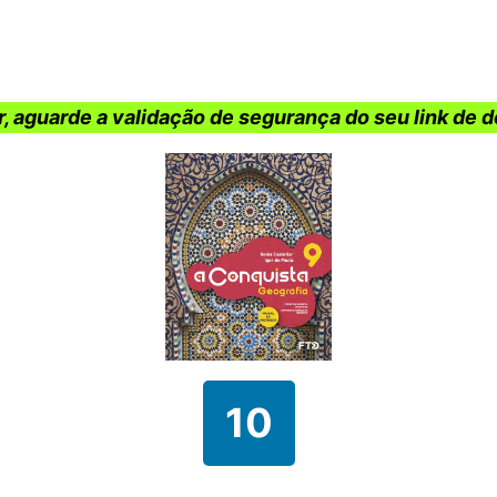
r, aguarde a validação de segurança do seu link de 
10