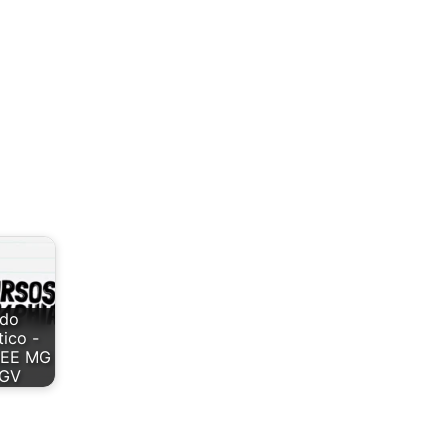
údo
ico -
SEE MG
FGV