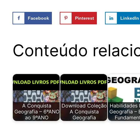
Facebook
Pinterest
LinkedIn
Conteúdo relaci
A Conquista
Download Coleção
Habilidade
Geografia – 6ºANO
A Conquista
Geografia – 
ao 9ºANO
Geografia
Fundamen