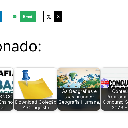
Email
X
onado:
As Geografias e
Conte
s BNCC
suas nuances:
Programát
Ensino
Download Coleção
Geografia Humana,
Concurso 
tal…
A Conquista
…
2023 