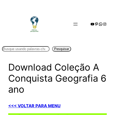
Pular
para
o
Youtube
Pinterest
WhatsA
Insta
conteúdo
Pesquisar
Pesquisar
Download Coleção A
Conquista Geografia 6
ano
<<< VOLTAR PARA MENU