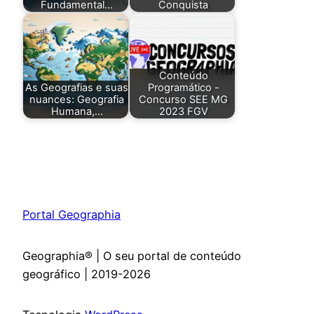
Fundamental…
Conquista
Conteúdo
As Geografias e suas
Programático -
nuances: Geografia
Concurso SEE MG
Humana,…
2023 FGV
Portal Geographia
Geographia® | O seu portal de conteúdo
geográfico | 2019-2026