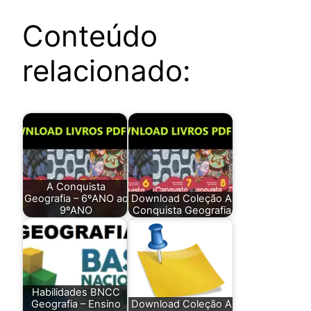
Conteúdo
relacionado:
A Conquista
Geografia – 6ºANO ao
Download Coleção A
9ºANO
Conquista Geografia
Habilidades BNCC
Geografia – Ensino
Download Coleção A