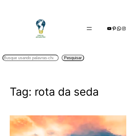
Pular
para
o
Youtube
Pinterest
WhatsA
Insta
conteúdo
Pesquisar
Pesquisar
Tag:
rota da seda