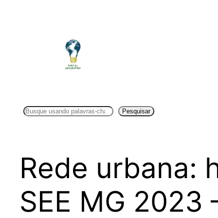
Pular
para
o
conteúdo
Pesquisar
Pesquisar
Rede urbana: h
SEE MG 2023 –