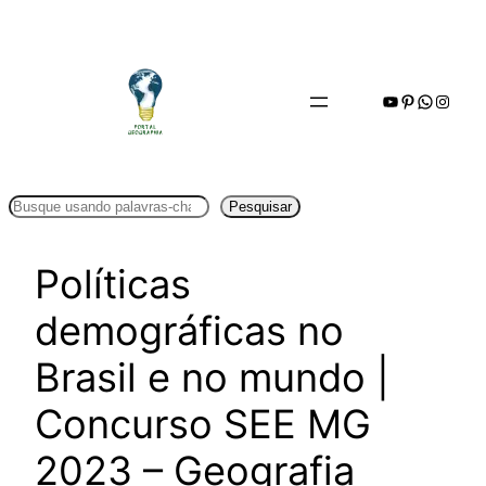
Pular
para
o
Youtube
Pinterest
WhatsA
Insta
conteúdo
Pesquisar
Pesquisar
Políticas
demográficas no
Brasil e no mundo |
Concurso SEE MG
2023 – Geografia