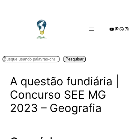
Pular
para
o
Youtube
Pinterest
WhatsA
Insta
conteúdo
Pesquisar
Pesquisar
A questão fundiária |
Concurso SEE MG
2023 – Geografia